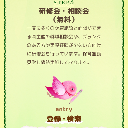
3
STEP
研修会・相談会
（無料）
一度に多くの保育施設と面談ができ
る県主催の
就職相談会
や、ブランク
のある方や実務経験が少ない方向け
に
研修会
を行っています。
保育施設
見学
も随時実施しております。
entry